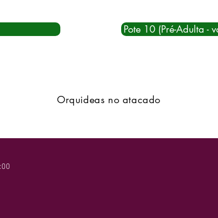
Pote 10 (Pré-Adulta - v
Orquideas no atacado
:00