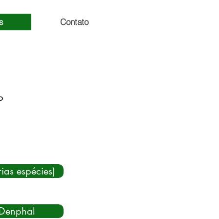
s
Contato
o
rias espécies)
 Denphal