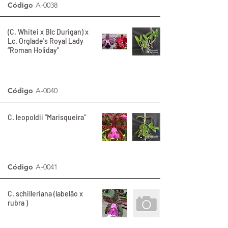
Código
A-0038
(C. Whitei x Blc Durigan) x
Lc. Orglade's Royal Lady
“Roman Holiday”
Código
A-0040
C. leopoldii “Marisqueira”
Código
A-0041
C. schilleriana (labelão x
rubra )