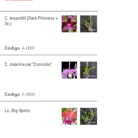
C. leopoldii (Dark Princess x
3x )
Código
A-0001
C. máxima var “Concolor”
Código
A-0003
Lc. Big Spots