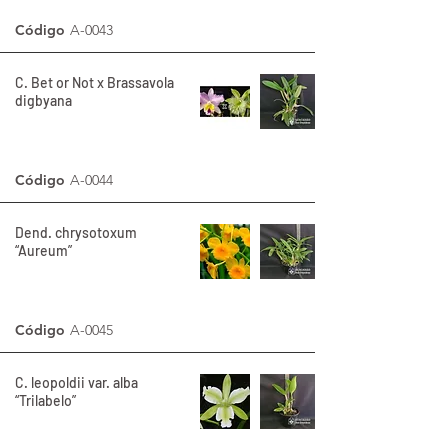
Código
A-0043
C. Bet or Not x Brassavola
digbyana
Código
A-0044
Dend. chrysotoxum
“Aureum”
Código
A-0045
C. leopoldii var. alba
“Trilabelo”