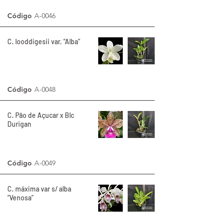
Código
A-0046
C. looddigesii var. “Alba”
Código
A-0048
C. Pão de Açucar x Blc
Durigan
Código
A-0049
C. máxima var s/ alba
“Venosa”