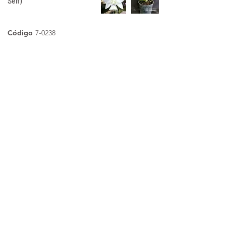
Self)
Código
7-0238
C. Amethystoglossa var.
aurea (princesinha x
vassoral)
Código
7-0239
dendrobium anosmum var.
tipo
Código
7-0240
C. Amethystoglossa var.
aurea (giboia x vassoral)