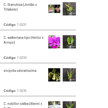
C. Granulosa (Jordão x
Trilabelo)
Código
7-0231
C. walkeriana tipo (Heitor x
Arroyo)
Código
7-0233
encyclia odoratissima
Código
7-0235
C. nobilior s/alba (Akemi x