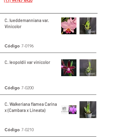
(17) 99747 4920
C. lueddemanniana var.
Vinicolor
Código
7-0196
C. leopoldii var vinicolor
Código
7-0200
C. Walkeriana flamea Carina
x (Cambara x Lineata)
Código
7-0210