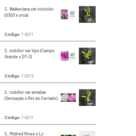
C. Walkeriana var vinicolor
(0303 x urca)
Código
7-0211
C. nobilior var tipo (Campo
Grande x DT-3)
Código
7-0213
C. nobilior var amaliae
(Sensação x Rei do Cerrado)
Código
7-0217
C. Mildred Rives x Lc