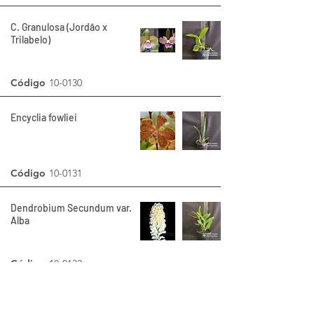
C. Granulosa (Jordão x
Trilabelo)
Código
10-0130
Encyclia fowliei
Código
10-0131
Dendrobium Secundum var.
Alba
Código
10-0132
Encyclia cordigera
“Atropurpurea”