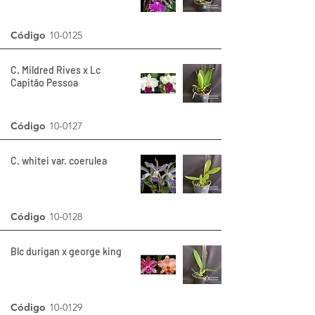
Código
10-0125
C. Mildred Rives x Lc
Capitão Pessoa
Código
10-0127
C. whitei var. coerulea
Código
10-0128
Blc durigan x george king
Código
10-0129